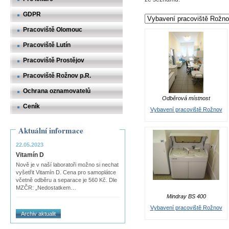
GDPR
Pracoviště Olomouc
Pracoviště Lutín
Pracoviště Prostějov
Pracoviště Rožnov p.R.
Ochrana oznamovatelů
Odběrová místnost
Ceník
Vybavení pracoviště Rožnov
Aktuální informace
22.05.2023
Vitamín D
Nově je v naší laboratoři možno si nechat
vyšetřit Vitamín D. Cena pro samoplátce
včetně odběru a separace je 560 Kč. Dle
MZČR: „Nedostatkem…
Mindray BS 400
Vybavení pracoviště Rožnov
Archiv aktualit