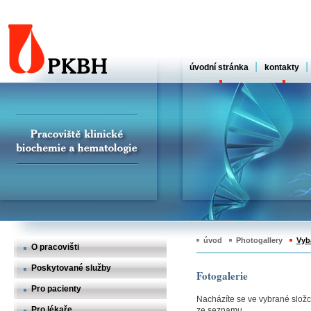
|
|
úvodní stránka
kontakty
úvod
Photogallery
Vyb
O pracovišti
Poskytované služby
Fotogalerie
Pro pacienty
Nacházíte se ve vybrané složce,
Pro lékaře
ze seznamu.